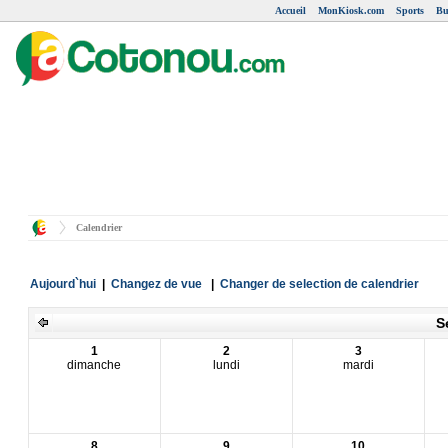
Accueil
MonKiosk.com
Sports
Bu
Calendrier
Aujourd`hui
|
Changez de vue
|
Changer de selection de calendrier
S
1
2
3
dimanche
lundi
mardi
8
9
10